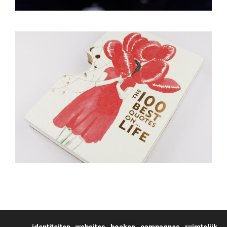
identiteiten
websites
boeken
campagnes
ruimtelijk