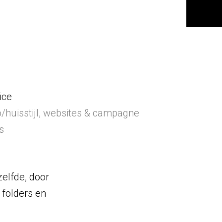
ice
/huisstijl, websites & campagne
s
zelfde, door
 folders en